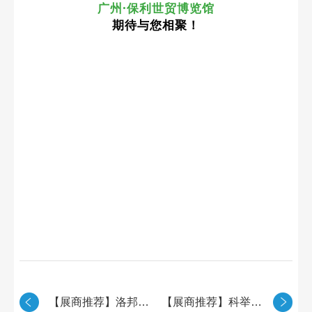
广州·保利世贸博览馆
期待与您相聚！
【展商推荐】洛邦尚品：深耕氢氧20载，“氢”爱家人，“氧”护健康！
【展商推荐】科举药业：为您的OEM/ODM 定制保驾护航！