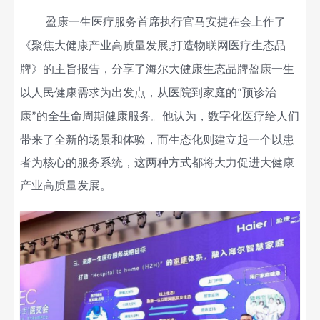
盈康一生医疗服务首席执行官马安捷在会上
作
了
《聚焦大健康产业高质量发展
打造物联网医疗生态品
,
牌》的主旨报告，分享了海尔大健康生态品牌盈康一生
以人民健康需求为出发点，从医院到家庭的
预诊治
“
康
的全
生命周期
健康服务。他认为，数字化医疗给人们
”
带来了全新的场景和体验，而生态化则建立起一个以
患
者
为核心的服务系统，这两种方式都将
大力促进
大健康
产业高质量发展。