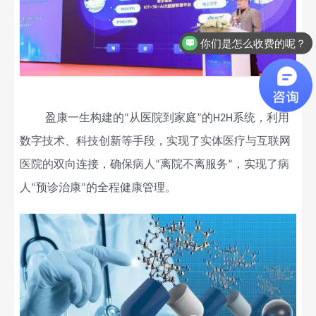
你们是怎么收费的呢？
盈康
一生
构建的
从医院到家庭
的
系统，利用
“
”
H2H
数字技术、科技创新等手段，实现了实体医疗与互联网
医院的双向连接，确保病人
离院不离服务
，实现了病
“
”
人
预诊治康
的全程健康管理。
“
”